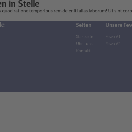
 in Stelle
dis quod ratione temporibus rem deleniti alias laborum! Ut sint c
le
Seiten
Unsere Fe
Startseite
Fewo #1
Über uns
Fewo #2
Kontakt