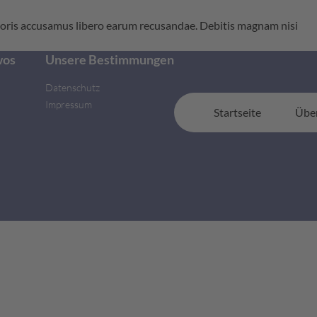
orporis accusamus libero earum recusandae. Debitis magnam nisi
wos
Unsere Bestimmungen
Datenschutz
Impressum
Startseite
Übe