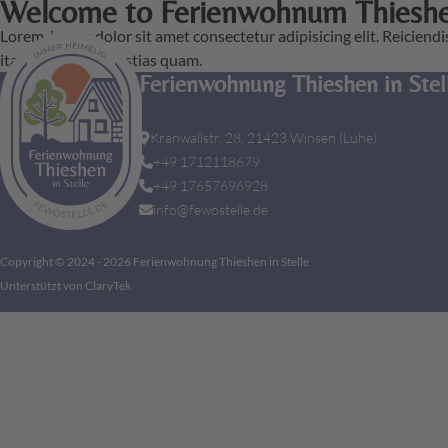
Welcome to Ferienwohnum Thieshen
Lorem, ipsum dolor sit amet consectetur adipisicing elit. Reicien
itaque ipsam molestias quam.
Ferienwohnung Thieshen in Stel
Kranwallstr. 28, 21423 Winsen (Luhe)
+49 1712118679
+49 17657696928
info@fewostelle.de
Copyright © 2024 - 2026 Ferienwohnung Thieshen in Stelle
Unterstützt von
ClaryTek